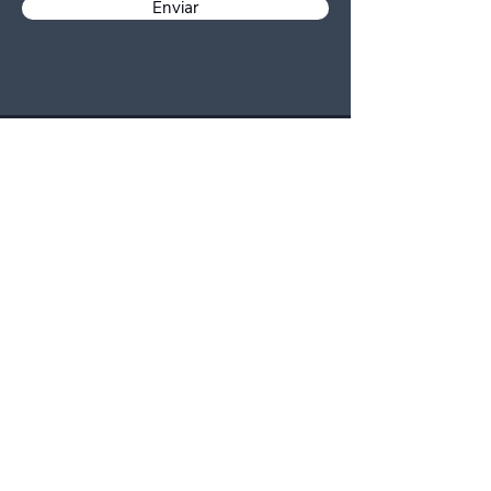
Enviar
Menu
Home
Acerca de
Productos
Características
Beneficios
FAQ
Contacto
Síguenos en: